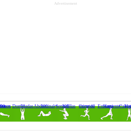
Advertisement
ones de Brazos
50 Dominadas
300 Abdominales
300 Sentadillas
Corre 40 minutos
Haga Estiramientos
Haga Cal