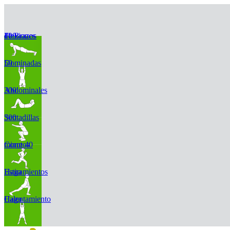
100 Flexiones de Brazos
50 Dominadas
300 Abdominales
300 Sentadillas
Corre 40 minutos
Haga Estiramientos
Haga Calentamiento