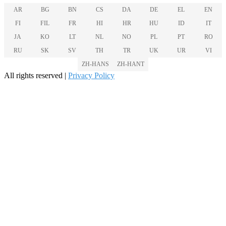
AR
BG
BN
CS
DA
DE
EL
EN
FI
FIL
FR
HI
HR
HU
ID
IT
JA
KO
LT
NL
NO
PL
PT
RO
RU
SK
SV
TH
TR
UK
UR
VI
ZH-HANS
ZH-HANT
All rights reserved |
Privacy Policy