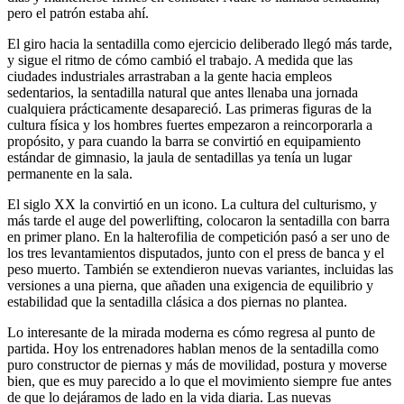
pero el patrón estaba ahí.
El giro hacia la sentadilla como ejercicio deliberado llegó más tarde,
y sigue el ritmo de cómo cambió el trabajo. A medida que las
ciudades industriales arrastraban a la gente hacia empleos
sedentarios, la sentadilla natural que antes llenaba una jornada
cualquiera prácticamente desapareció. Las primeras figuras de la
cultura física y los hombres fuertes empezaron a reincorporarla a
propósito, y para cuando la barra se convirtió en equipamiento
estándar de gimnasio, la jaula de sentadillas ya tenía un lugar
permanente en la sala.
El siglo XX la convirtió en un icono. La cultura del culturismo, y
más tarde el auge del powerlifting, colocaron la sentadilla con barra
en primer plano. En la halterofilia de competición pasó a ser uno de
los tres levantamientos disputados, junto con el press de banca y el
peso muerto. También se extendieron nuevas variantes, incluidas las
versiones a una pierna, que añaden una exigencia de equilibrio y
estabilidad que la sentadilla clásica a dos piernas no plantea.
Lo interesante de la mirada moderna es cómo regresa al punto de
partida. Hoy los entrenadores hablan menos de la sentadilla como
puro constructor de piernas y más de movilidad, postura y moverse
bien, que es muy parecido a lo que el movimiento siempre fue antes
de que lo dejáramos de lado en la vida diaria. Las nuevas